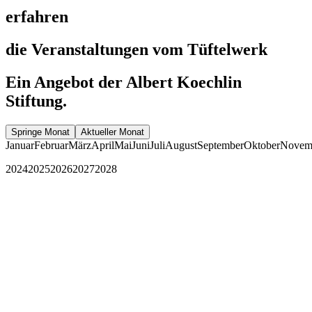
erfahren
die Veranstaltungen vom Tüftelwerk
Ein Angebot der Albert Koechlin
Stiftung.
Springe Monat
Aktueller Monat
Januar
Februar
März
April
Mai
Juni
Juli
August
September
Oktober
Novem
2024
2025
2026
2027
2028