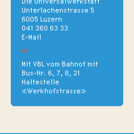
Die Universalwerkstatt
Unterlachenstrasse 5
6005 Luzern
041 360 63 33
E-Mail
ÖV
Mit VBL vom Bahnof mit
Bus-Nr. 6, 7, 8, 21
Haltestelle
«Werkhofstrasse»